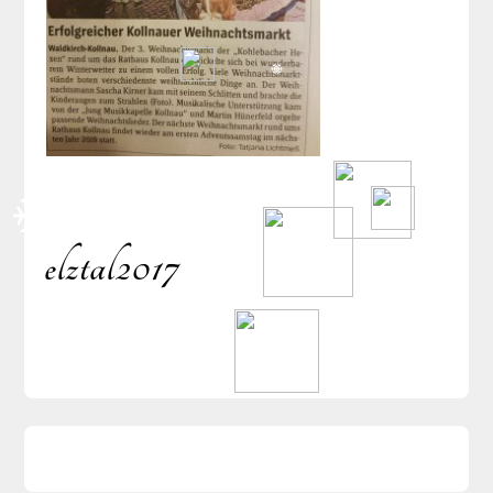
elztal2017
Beitragsnavigati
Sidebar