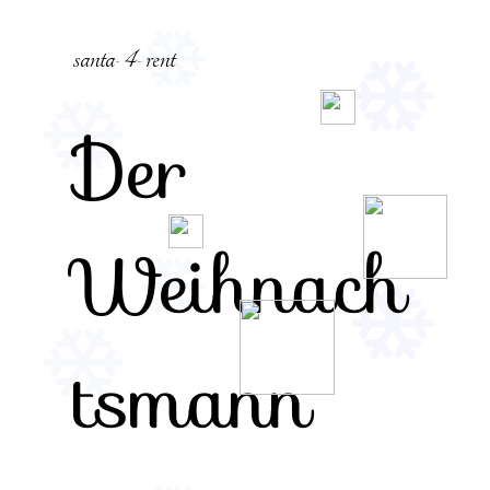
Skip
to
santa-4-rent
content
Der
Weihnach
tsmann